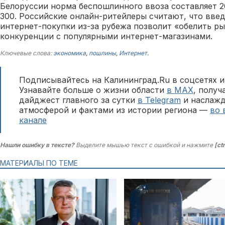
Белоруссии норма беспошлинного ввоза составляет 2
300. Российские онлайн-ритейлеры считают, что введ
интернет-покупки из-за рубежа позволит «обелить р
конкуренции с популярными интернет-магазинами.
Ключевые слова:
экономика
,
пошлины
,
Интернет
.
Подписывайтесь на Калининград.Ru в соцсетях и
Узнавайте больше о жизни области
в MAX
, полу
дайджест главного за сутки
в Telegram
и наслажд
атмосферой и фактами из истории региона —
во 
канале
Нашли ошибку в тексте?
Выделите мышью текст с ошибкой и нажмите
[ct
МАТЕРИАЛЫ ПО ТЕМЕ