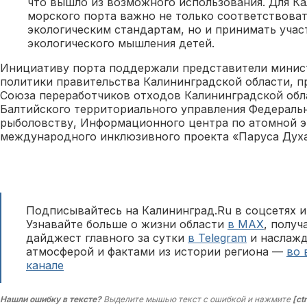
что вышло из возможного использования. Для К
морского порта важно не только соответствова
экологическим стандартам, но и принимать уча
экологического мышления детей.
Инициативу порта поддержали представители минис
политики правительства Калининградской области, п
Союза переработчиков отходов Калининградской обл
Балтийского территориального управления Федеральн
рыболовству, Информационного центра по атомной э
международного инклюзивного проекта «Паруса Духа
Подписывайтесь на Калининград.Ru в соцсетях и
Узнавайте больше о жизни области
в MAX
, полу
дайджест главного за сутки
в Telegram
и наслажд
атмосферой и фактами из истории региона —
во 
канале
Нашли ошибку в тексте?
Выделите мышью текст с ошибкой и нажмите
[ct