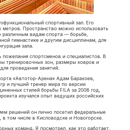
гофункциональный спортивный зал. Его
 метров. Пространство можно использовать
о различным видам спорта — борьбе,
нной гимнастике и другим дисциплинам, для
гурация зала.
 пожелания спортсменов и специалистов. В
ры тренировочных зон, размеры ковров и
для проведения занятий.
орта «Автотор-Арена» Адам Барахоев,
гр и лучший тренер мира по версии
ненных стилей борьбы FILA за 2008 год,
проекта изучался опыт ведущих российских
нием решений он лично посетил федеральные
 в том числе в Кисловодске и Новогорске.
рных команд. Я посмотрел, как это работает,