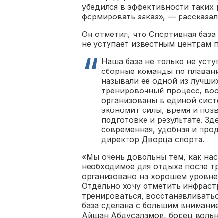
убедился в эффективности таких 
формировать заказ», — рассказал
Он отметил, что Спортивная баз
не уступает известным центрам 
Наша база не только не усту
сборные команды по плавани
называли её одной из лучших
тренировочный процесс, вос
организованы в единой систе
экономит силы, время и поз
подготовке и результате. Зд
современная, удобная и про
директор Дворца спорта.
«Мы очень довольны тем, как нас
необходимое для отдыха после т
организовано на хорошем уровне
Отдельно хочу отметить инфраст
тренироваться, восстанавливатьс
база сделана с большим внимани
Айшан Абдусаламов, борец вольн