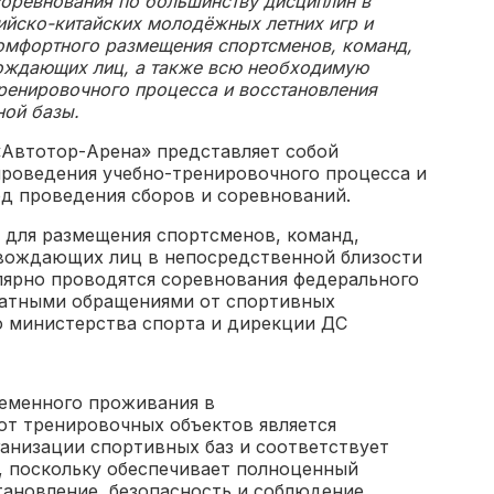
соревнования по большинству дисциплин в
ийско-китайских молодёжных летних игр и
омфортного размещения спортсменов, команд,
вождающих лиц, а также всю необходимую
тренировочного процесса и восстановления
ной базы.
«Автотор-Арена» представляет собой
проведения учебно-тренировочного процесса и
д проведения сборов и соревнований.
 для размещения спортсменов, команд,
овождающих лиц в непосредственной близости
улярно проводятся соревнования федерального
ратными обращениями от спортивных
о министерства спорта и дирекции ДС
еменного проживания в
от тренировочных объектов является
анизации спортивных баз и соответствует
, поскольку обеспечивает полноценный
ановление, безопасность и соблюдение