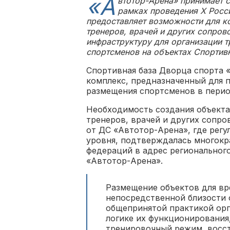
«А
втотор-Арена» принимает 
рамках проведения X Росс
предоставляет возможности для к
тренеров, врачей и других сопро
инфраструктуру для организации 
спортсменов на объектах Спортив
Спортивная база Дворца спорта 
комплекс, предназначенный для 
размещения спортсменов в перио
Необходимость создания объекта
тренеров, врачей и других сопр
от ДС «Автотор-Арена», где рег
уровня, подтверждалась многок
федераций в адрес региональног
«Автотор-Арена».
Размещение объектов для вр
непосредственной близости 
общепринятой практикой орг
логике их функционирования
тренировочный режим, восст