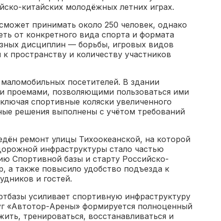
йско-китайских молодёжных летних играх.
сможет принимать около 250 человек, однако
сеть от конкретного вида спорта и формата
азных дисциплин — борьбы, игровых видов
 к пространству и количеству участников
 маломобильных посетителей. В здании
и проемами, позволяющими пользоваться ими
включая спортивные коляски увеличенного
ные решения выполнены с учётом требований
едён ремонт улицы Тихоокеанской, на которой
дорожной инфраструктуры стало частью
ию Спортивной базы и старту Российско-
, а также повысило удобство подъезда к
удников и гостей.
ртбазы усиливает спортивную инфраструктуру
уг «Автотор-Арены» формируется полноценный
жить, тренироваться, восстанавливаться и