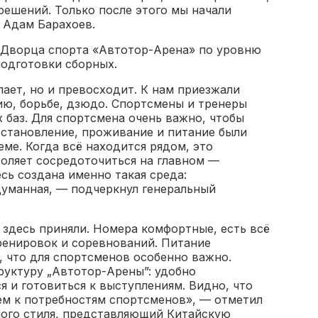
решений. Только после этого мы начали
 Адам Барахоев.
а Дворца спорта «Автотор-Арена» по уровню
подготовки сборных.
пает, но и превосходит. К нам приезжали
ю, борьбе, дзюдо. Спортсмены и тренеры
 баз. Для спортсмена очень важно, чтобы
становление, проживание и питание были
ме. Когда всё находится рядом, это
воляет сосредоточиться на главном —
есь создана именно такая среда:
думанная, — подчеркнул генеральный
 здесь приняли. Номера комфортные, есть всё
ренировок и соревнований. Питание
, что для спортсменов особенно важно.
руктуру „Автотор-Арены”: удобно
я и готовиться к выступлениям. Видно, что
ем к потребностям спортсменов», — отметил
ого стиля, представляющий Китайскую