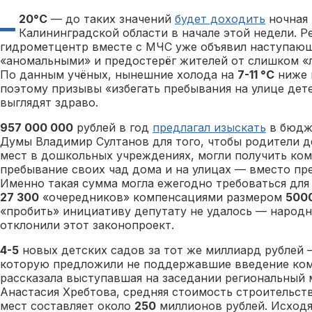
–
20°С
— до таких значений
будет доходить
ночная 
Калининградской области в начале этой недели. 
гидрометцентр вместе с МЧС уже объявил наступаю
«аномальными» и предостерёг жителей от слишком «л
По данным учёных, нынешние холода на
7-11 °С
ниже 
поэтому призывы «избегать пребывания на улице де
выглядят здраво.
957 000 000
рублей в год
предлагал изыскать
в бюдж
Думы Владимир Султанов для того, чтобы родители д
мест в дошкольных учреждениях, могли получить ко
пребывание своих чад дома и на улицах — вместо пр
Именно такая сумма могла ежегодно требоваться для 
27 300
«очередников» компенсациями размером
500
«пробить» инициативу депутату не удалось — народ
отклонили этот законопроект.
4-5
новых детских садов за тот же миллиард рублей 
которую предложили не поддержавшие введение ком
рассказала выступавшая на заседании региональный 
Анастасия Хребтова, средняя стоимость строительст
мест составляет около
250
миллионов рублей. Исходя 