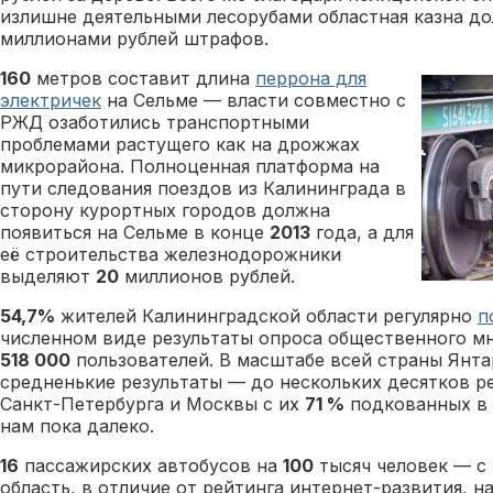
излишне деятельными лесорубами областная казна д
миллионами рублей штрафов.
160
метров составит длина
перрона для
электричек
на Сельме — власти совместно с
РЖД озаботились транспортными
проблемами растущего как на дрожжах
микрорайона. Полноценная платформа на
пути следования поездов из Калининграда в
сторону курортных городов должна
появиться на Сельме в конце
2013
года, а для
её строительства железнодорожники
выделяют
20
миллионов рублей.
54,7%
жителей Калининградской области регулярно
п
численном виде результаты опроса общественного м
518 000
пользователей. В масштабе всей страны Янта
средненькие результаты — до нескольких десятков ре
Санкт-Петербурга и Москвы с их
71 %
подкованных в 
нам пока далеко.
16
пассажирских автобусов на
100
тысяч человек — с
область, в отличие от рейтинга интернет-развития, н