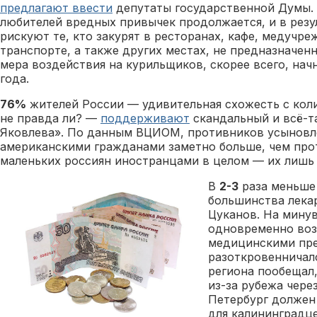
предлагают ввести
депутаты государственной Думы. 
любителей вредных привычек продолжается, и в резу
рискуют те, кто закурят в ресторанах, кафе, медучре
транспорте, а также других местах, не предназначенн
мера воздействия на курильщиков, скорее всего, нач
года.
76%
жителей России — удивительная схожесть с кол
не правда ли? —
поддерживают
скандальный и всё-т
Яковлева». По данным ВЦИОМ, противников усыновл
американскими гражданами заметно больше, чем про
маленьких россиян иностранцами в целом — их лиш
В
2-3
раза меньш
большинства лека
Цуканов. На мину
одновременно воз
медицинскими пре
разоткровенничалс
региона пообещал
из-за рубежа чере
Петербург должен 
для калининградц