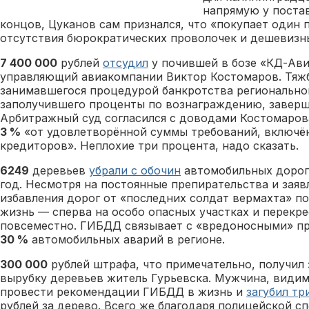
напрямую у поста
концов, Цуканов сам признался, что «покупает один 
отсутствия бюрократических проволочек и дешевизн
7 400 000
рублей
отсудил
у почившей в бозе «КД-Ав
управляющий авиакомпании Виктор Костомаров. Тяжб
занимавшегося процедурой банкротства региональной
заполучившего проценты по вознаграждению, заверш
Арбитражный суд согласился с доводами Костомарова
3 %
«от удовлетворённой суммы требований, включён
кредиторов». Неплохие три процента, надо сказать.
6249
деревьев
убрали с обочин
автомобильных дорог
год. Несмотря на постоянные препирательства и заяв
избавления дорог от «последних солдат вермахта» п
жизнь — сперва на особо опасных участках и перекрес
повсеместно. ГИБДД связывает с «вредоносными» 
30 %
автомобильных аварий в регионе.
300 000
рублей штрафа, что примечательно, получил
вырубку деревьев житель Гурьевска. Мужчина, видим
провести рекомендации ГИБДД в жизнь и
загубил тр
рублей за дерево. Всего же благодаря полицейской с