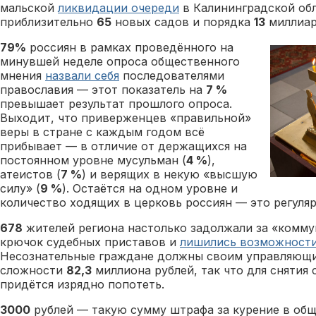
мальской
ликвидации очереди
в Калининградской об
приблизительно
65
новых садов и порядка
13
миллиар
79%
россиян в рамках проведённого на
минувшей неделе опроса общественного
мнения
назвали себя
последователями
православия — этот показатель на
7 %
превышает результат прошлого опроса.
Выходит, что приверженцев «правильной»
веры в стране с каждым годом всё
прибывает — в отличие от держащихся на
постоянном уровне мусульман (
4 %
),
атеистов (
7 %
) и верящих в некую «высшую
силу» (
9 %
). Остаётся на одном уровне и
количество ходящих в церковь россиян — это регуля
678
жителей региона настолько задолжали за «коммун
крючок судебных приставов и
лишились возможност
Несознательные граждане должны своим управляющ
сложности
82,3
миллиона рублей, так что для снятия
придётся изрядно попотеть.
3000
рублей — такую сумму штрафа за курение в об