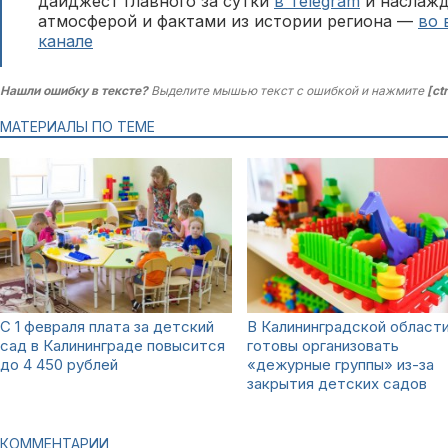
дайджест главного за сутки
в Telegram
и наслажд
атмосферой и фактами из истории региона —
во 
канале
Нашли ошибку в тексте?
Выделите мышью текст с ошибкой и нажмите
[ct
МАТЕРИАЛЫ ПО ТЕМЕ
С 1 февраля плата за детский
В Калининградской област
сад в Калининграде повысится
готовы организовать
до 4 450 рублей
«дежурные группы» из-за
закрытия детских садов
КОММЕНТАРИИ