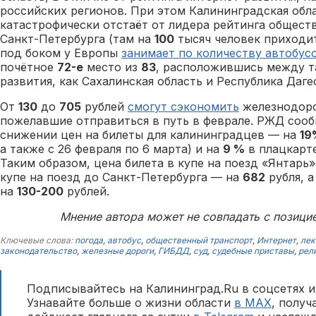
российских регионов. При этом Калининградская обл
катастрофически отстаёт от лидера рейтинга общест
Санкт-Петербурга (там на
100
тысяч человек приходи
под боком у Европы
занимает по количеству автобус
почётное
72-е
место из
83
, расположившись между 
развития, как Сахалинская область и Республика Даге
От
130
до
705
рублей
смогут сэкономить
железнодор
пожелавшие отправиться в путь в феврале. РЖД соо
снижении цен на билеты для калининградцев — на
19
а также с 26 февраля по 6 марта) и на
9 %
в плацкарте
Таким образом, цена билета в купе на поезд «Янтарь
купе на поезд до Санкт-Петербурга — на
682
рубля, а
на
130-200
рублей.
Мнение автора может не совпадать с позици
Ключевые слова:
погода
,
автобус
,
общественный транспорт
,
Интернет
,
лек
законодательство
,
железные дороги
,
ГИБДД
,
суд
,
судебные приставы
,
рел
Подписывайтесь на Калининград.Ru в соцсетях и
Узнавайте больше о жизни области
в MAX
, полу