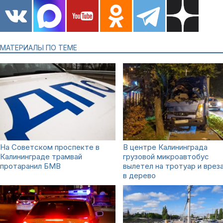
МАТЕРИАЛЫ ПО ТЕМЕ
На Советском проспекте в
В центре Калининграда
Калининграде трамвай
грузовой микроавтобус
протаранил БМВ
вылетел на тротуар и врез
в дерево