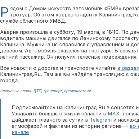
Р
ядом с Домом искусств автомобиль «БМВ» врезал
тротуар. Об этом корреспонденту Калининград.Ru
службе областного УМВД.
Авария произошла в субботу, 19 марта, в 18:10. По д
водитель машины двигался по Ленинскому проспекту
Калинина. Мужчина не справился с управлением и до
деревом. Автомобиль оказался на тротуаре. В резуль
летний пассажир. Он получил телесные повреждения.
Все новости о дорогах и транспорте читайте
в разде
Калининград.Ru. Там же вы найдёте трансляцию с ож
города.
Ключевые слова:
ДТП
,
транспорт
,
происшествия
.
Подписывайтесь на Калининград.Ru в соцсетях и
Узнавайте больше о жизни области
в MAX
, полу
дайджест главного за сутки
в Telegram
и наслажд
атмосферой и фактами из истории региона —
во 
канале