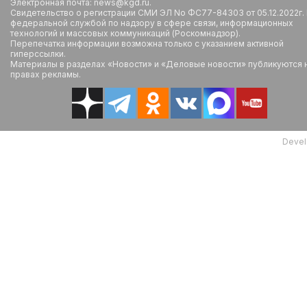
Электронная почта: news@kgd.ru.
Свидетельство о регистрации СМИ ЭЛ No ФС77-84303 от 05.12.2022г.
федеральной службой по надзору в сфере связи, информационных
технологий и массовых коммуникаций (Роскомнадзор).
Перепечатка информации возможна только с указанием активной
гиперссылки.
Материалы в разделах «Новости» и «Деловые новости» публикуются 
правах рекламы.
Devel