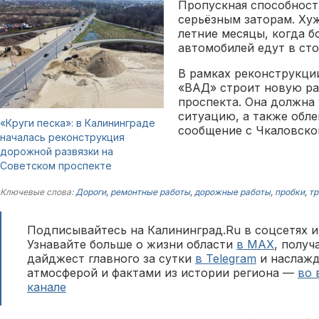
Пропускная способност
серьёзным заторам. Хуж
летние месяцы, когда 
автомобилей едут в ст
В рамках реконструкци
«ВАД» строит новую ра
проспекта. Она должна
ситуацию, а также обле
«Круги песка»: в Калининграде
сообщение с Чкаловско
началась реконструкция
дорожной развязки на
Советском проспекте
Ключевые слова:
Дороги
,
ремонтные работы
,
дорожные работы
,
пробки
,
тр
Подписывайтесь на Калининград.Ru в соцсетях и
Узнавайте больше о жизни области
в MAX
, полу
дайджест главного за сутки
в Telegram
и наслажд
атмосферой и фактами из истории региона —
во 
канале