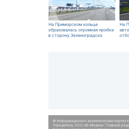
На Приморском кольце
На 
образовалась огромная пробка
авто
в сторону Зеленоградска
отбо
© Информационно-аналитический портал К
Учредитель ООО «В-Медиа». Главный редак