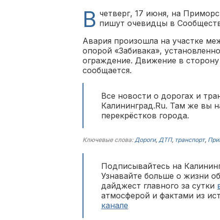
В
четверг, 17 июня, на Примор
пишут очевидцы в Сообществ
Авария произошла на участке ме
опорой «Забивака», установленно
ограждение. Движение в сторону
сообщается.
Все новости о дорогах и тр
Калининград.Ru. Там же вы 
перекрёстков города.
Ключевые слова:
Дороги
,
ДТП
,
транспорт
,
При
Подписывайтесь на Калининг
Узнавайте больше о жизни о
дайджест главного за сутки
атмосферой и фактами из ис
канале