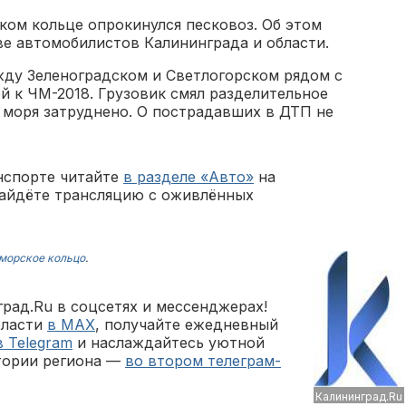
ском кольце опрокинулся песковоз. Об этом
е автомобилистов Калининграда и области.
жду Зеленоградском и Светлогорском рядом с
й к ЧМ-2018. Грузовик смял разделительное
 моря затруднено. О пострадавших в ДТП не
анспорте читайте
в разделе «Авто»
на
найдёте трансляцию с оживлённых
морское кольцо
.
рад.Ru в соцсетях и мессенджерах!
бласти
в MAX
, получайте ежедневный
в Telegram
и наслаждайтесь уютной
тории региона —
во втором телеграм-
Калининград.Ru