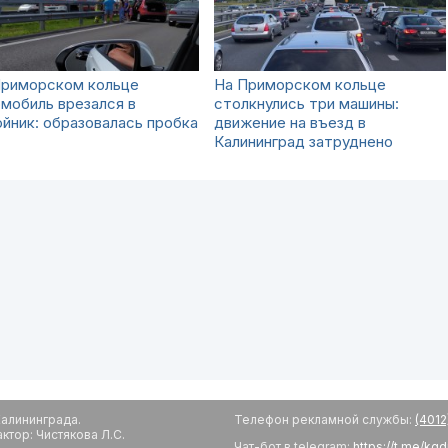
Приморском кольце
На Приморском кольце
мобиль врезался в
столкнулись три машины:
йник: образовалась пробка
движение на въезд в
Калининград затруднено
алининграда.
Телефон рекламной службы:
(4012
тор: Чистякова Л.С.
Чат-бот в telegram:
https://t.me/kg