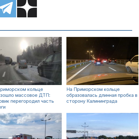
Приморском кольце
На Приморском кольце
изошло массовое ДТП:
образовалась длинная пробка в
овик перегородил часть
сторону Калининграда
оги