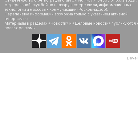
Свидетельство о регистрации СМИ ЭЛ No ФС77-84303 от 05.12.2022г.
федеральной службой по надзору в сфере связи, информационных
технологий и массовых коммуникаций (Роскомнадзор).
Перепечатка информации возможна только с указанием активной
гиперссылки.
Материалы в разделах «Новости» и «Деловые новости» публикуются 
правах рекламы.
Devel