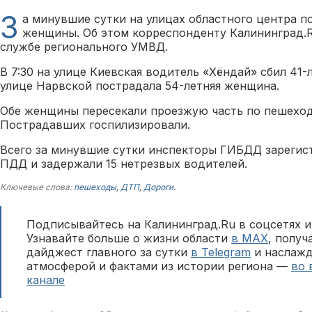
З
а минувшие сутки на улицах областного центра п
женщины. Об этом корреспонденту Калининград.R
службе регионального УМВД.
В 7:30 на улице Киевская водитель «Хёндай» сбил 41
улице Нарвской пострадала 54-летняя женщина.
Обе женщины пересекали проезжую часть по пешеход
Пострадавших госпилизировали.
Всего за минувшие сутки инспекторы ГИБДД зарегис
ПДД и задержали 15 нетрезвых водителей.
Ключевые слова:
пешеходы
,
ДТП
,
Дороги
.
Подписывайтесь на Калининград.Ru в соцсетях и
Узнавайте больше о жизни области
в MAX
, полу
дайджест главного за сутки
в Telegram
и наслажд
атмосферой и фактами из истории региона —
во 
канале