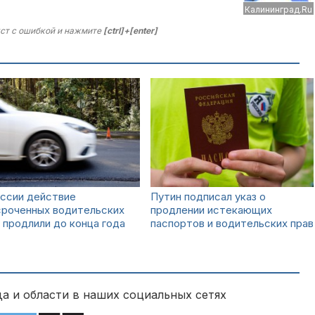
Калининград.Ru
ст с ошибкой и нажмите
[ctrl]+[enter]
оссии действие
Путин подписал указ о
сроченных водительских
продлении истекающих
 продлили до конца года
паспортов и водительских прав
а и области в наших социальных сетях