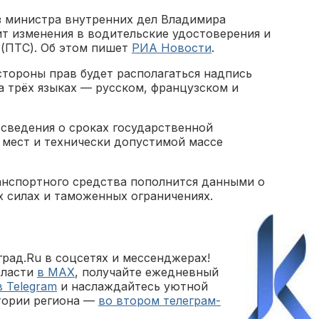
з министра внутренних дел Владимира
т изменения в водительские удостоверения и
 (ПТС). Об этом пишет
РИА Новости
.
стороны прав будет располагаться надпись
а трёх языках — русском, французском и
 сведения о сроках государственной
 мест и технически допустимой массе
анспортного средства пополнится данными о
 силах и таможенных ограничениях.
рад.Ru в соцсетях и мессенджерах!
бласти
в MAX
, получайте ежедневный
в Telegram
и наслаждайтесь уютной
тории региона —
во втором телеграм-