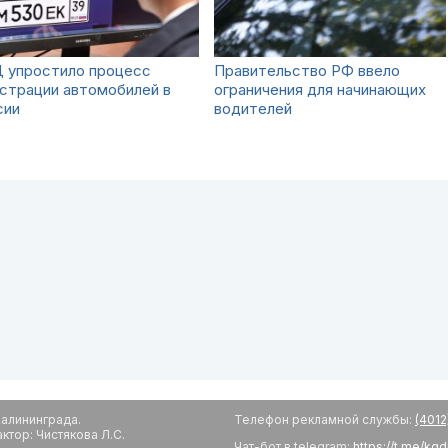
 упростило процесс
Правительство РФ ввело
страции автомобилей в
ограничения для начинающих
сии
водителей
алининграда.
Телефон рекламной службы:
(4012
тор: Чистякова Л.С.
Чат-бот в telegram:
https://t.me/kg