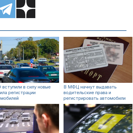
 вступили в силу новые
В МФЦ начнут выдавать
ила регистрации
водительские права и
омобилей
регистрировать автомобили