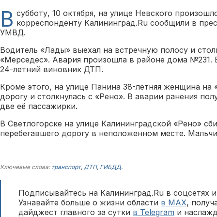
В
субботу, 10 октября, на улице Невского произошл
корреспонденту Калининград.Ru сообщили в прес
УМВД.
Водитель «Лады» выехал на встречную полосу и стол
«Мерседес». Авария произошла в районе дома №231. 
24-летний виновник ДТП.
Кроме этого, на улице Панина 38-летняя женщина на 
дорогу и столкнулась с «Рено». В аварии ранения пол
две её пассажирки.
В Светлогорске на улице Калининградской «Рено» сби
перебегавшего дорогу в неположенном месте. Мальчи
Ключевые слова:
транспорт
,
ДТП
,
ГИБДД
.
Подписывайтесь на Калининград.Ru в соцсетях и
Узнавайте больше о жизни области
в MAX
, полу
дайджест главного за сутки
в Telegram
и наслажд