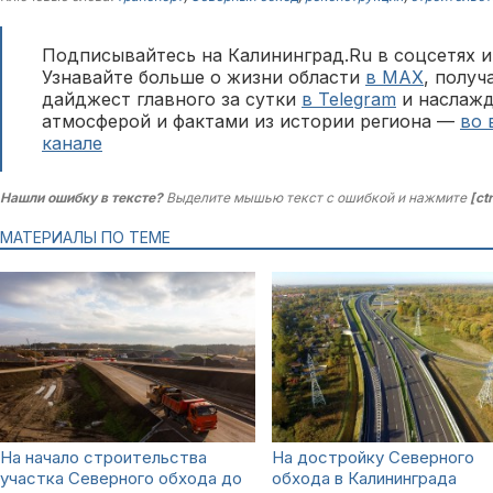
Подписывайтесь на Калининград.Ru в соцсетях и
Узнавайте больше о жизни области
в MAX
, полу
дайджест главного за сутки
в Telegram
и наслажд
атмосферой и фактами из истории региона —
во 
канале
Нашли ошибку в тексте?
Выделите мышью текст с ошибкой и нажмите
[ct
МАТЕРИАЛЫ ПО ТЕМЕ
На начало строительства
На достройку Северного
участка Северного обхода до
обхода в Калининграда