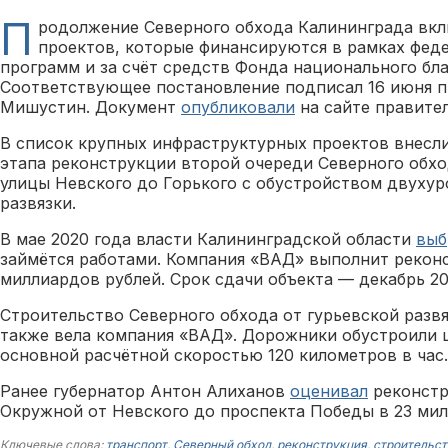
П
родолжение Северного обхода Калининграда вкл
проектов, которые финансируются в рамках фед
программ и за счёт средств Фонда национального бла
Соответствующее постановление подписал 16 июня 
Мишустин. Документ
опубликовали
на сайте правител
В список крупных инфраструктурных проектов внесл
этапа реконструкции второй очереди Северного обход
улицы Невского до Горького с обустройством двуху
развязки.
В мае 2020 года власти Калининградской области
выб
займётся работами. Компания «ВАД» выполнит реконс
миллиардов рублей. Срок сдачи объекта — декабрь 20
Строительство Северного обхода от гурьевской разв
также вела компания «ВАД». Дорожники обустроили 
основной расчётной скоростью 120 километров в час.
Ранее губернатор Антон Алиханов
оценивал
реконстр
Окружной от Невского до проспекта Победы в 23 мил
Ключевые слова:
транспорт
,
Северный обход
,
реконструкция
,
строительст