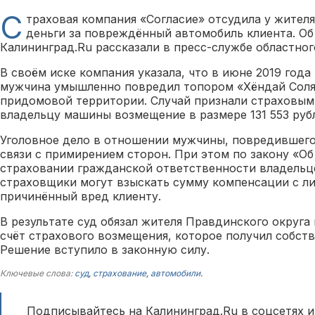
С
траховая компания «Согласие» отсудила у жител
деньги за повреждённый автомобиль клиента. О
Калининград.Ru рассказали в пресс-службе областног
В своём иске компания указала, что в июне 2019 года
мужчина умышленно повредил топором «Хёндай Соля
придомовой территории. Случай признали страховым
владельцу машины возмещение в размере 131 553 руб
Уголовное дело в отношении мужчины, повредившего
связи с примирением сторон. При этом по закону «Об
страховании гражданской ответственности владельц
страховщики могут взыскать сумму компенсации с ли
причинённый вред клиенту.
В результате суд обязал жителя Правдинского округа 
счёт страхового возмещения, которое получил собст
Решение вступило в законную силу.
Ключевые слова:
суд
,
страхование
,
автомобили
.
Подписывайтесь на Калининград.Ru в соцсетях и