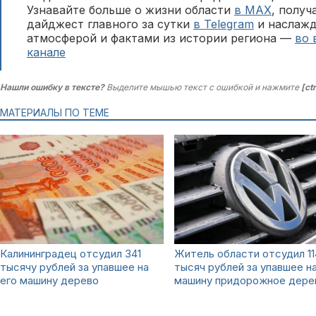
Узнавайте больше о жизни области
в MAX
, полу
дайджест главного за сутки
в Telegram
и наслажд
атмосферой и фактами из истории региона —
во 
канале
Нашли ошибку в тексте?
Выделите мышью текст с ошибкой и нажмите
[ct
МАТЕРИАЛЫ ПО ТЕМЕ
Калининградец отсудил 341
Житель области отсудил 11
тысячу рублей за упавшее на
тысяч рублей за упавшее на
его машину дерево
машину придорожное дере