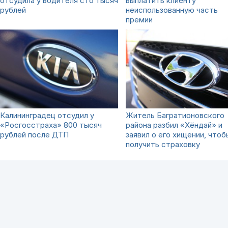
отсудила у водителя сто тысяч
выплатить клиенту
рублей
неиспользованную часть
премии
Калининградец отсудил у
Житель Багратионовского
«Росгосстраха» 800 тысяч
района разбил «Хёндай» и
рублей после ДТП
заявил о его хищении, чтоб
получить страховку