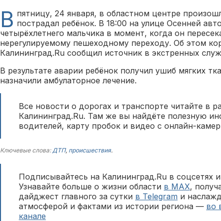
В
пятницу, 24 января, в областном центре произош
пострадал ребёнок. В 18:00 на улице Осенней авт
четырёхлетнего мальчика в момент, когда он пересек
нерегулируемому пешеходному переходу. Об этом ко
Калининград.Ru сообщил источник в экстренных служ
В результате аварии ребёнок получил ушиб мягких тка
назначили амбулаторное лечение.
Все новости о дорогах и транспорте читайте в р
Калининград.Ru. Там же вы найдёте полезную и
водителей, карту пробок и видео с онлайн-камер
Ключевые слова:
ДТП
,
происшествия
.
Подписывайтесь на Калининград.Ru в соцсетях и
Узнавайте больше о жизни области
в MAX
, полу
дайджест главного за сутки
в Telegram
и наслажд
атмосферой и фактами из истории региона —
во 
канале