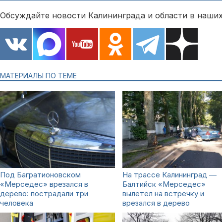
Обсуждайте новости Калининграда и области в наших
МАТЕРИАЛЫ ПО ТЕМЕ
Под Багратионовском
На трассе Калининград —
«Мерседес» врезался в
Балтийск «Мерседес»
дерево: пострадали три
вылетел на встречку и
человека
врезался в дерево