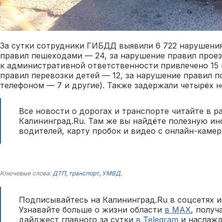
За сутки сотрудники ГИБДД выявили 6 722 нарушения
правил пешеходами — 24, за нарушение правил прое
к административной ответственности привлечено 15 
правил перевозки детей — 12, за нарушение правил 
телефоном — 7 и другие). Также задержали четырёх н
Все новости о дорогах и транспорте читайте в р
Калининград.Ru. Там же вы найдёте полезную и
водителей, карту пробок и видео с онлайн-камер
Ключевые слова:
ДТП
,
транспорт
,
УМВД
.
Подписывайтесь на Калининград.Ru в соцсетях и
Узнавайте больше о жизни области
в MAX
, полу
дайджест главного за сутки
в Telegram
и наслажд