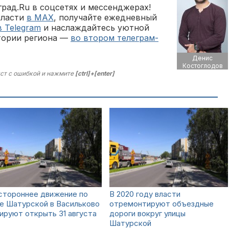
рад.Ru в соцсетях и мессенджерах!
бласти
в MAX
, получайте ежедневный
в Telegram
и наслаждайтесь уютной
тории региона —
во втором телеграм-
Денис
Костоглодов
ст с ошибкой и нажмите
[ctrl]+[enter]
стороннее движение по
В 2020 году власти
е Шатурской в Васильково
отремонтируют объездные
ируют открыть 31 августа
дороги вокруг улицы
Шатурской