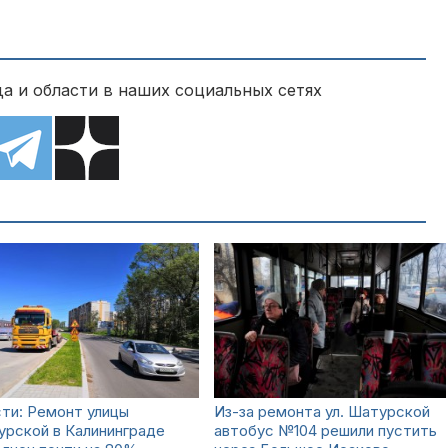
а и области в наших социальных сетях
ти: Ремонт улицы
Из-за ремонта ул. Шатурской
рской в Калининграде
автобус №104 решили пустить