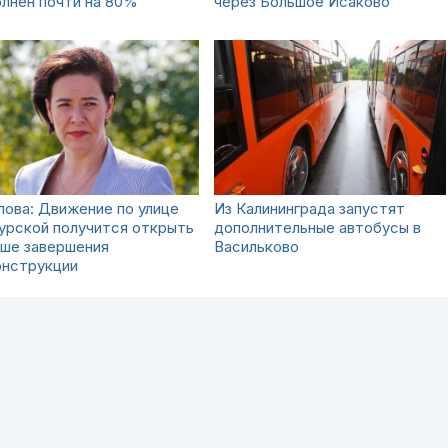
лнен почти на 80%
через Большое Исаково
ова: Движение по улице
Из Калининграда запустят
урской получится открыть
дополнительные автобусы в
ьше завершения
Васильково
онструкции