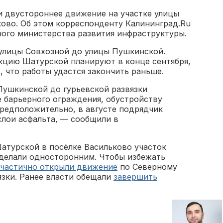
и двустороннее движение на участке улицы
ково. Об этом корреспонденту Калининград.Ru
ного министерства развития инфраструктуры.
 улицы Совхозной до улицы Пушкинской.
кцию Шатурской планируют в конце сентября,
 что работы удастся закончить раньше.
 Пушкинской до гурьевской развязки
е барьерного ограждения, обустройству
редположительно, в августе подрядчик
слои асфальта, — сообщили в
Шатурской в посёлке Васильково участок
делали односторонним. Чтобы избежать
частично открыли движение
по Северному
язки. Ранее власти обещали
завершить