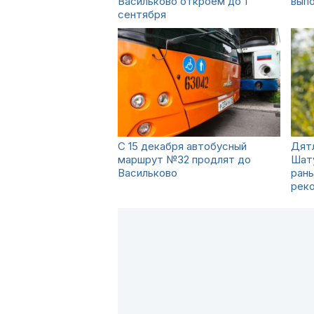
Васильково откроем до 1
выпо
сентября
С 15 декабря автобусный
Дятл
маршрут №32 продлят до
Шат
Васильково
ран
рек