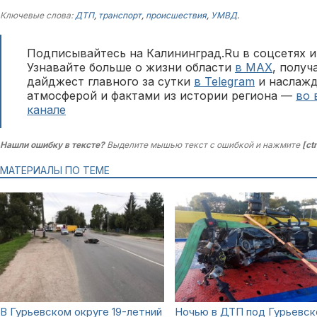
Ключевые слова:
ДТП
,
транспорт
,
происшествия
,
УМВД
.
Подписывайтесь на Калининград.Ru в соцсетях и
Узнавайте больше о жизни области
в MAX
, полу
дайджест главного за сутки
в Telegram
и наслажд
атмосферой и фактами из истории региона —
во 
канале
Нашли ошибку в тексте?
Выделите мышью текст с ошибкой и нажмите
[ct
МАТЕРИАЛЫ ПО ТЕМЕ
В Гурьевском округе 19-летний
Ночью в ДТП под Гурьевс