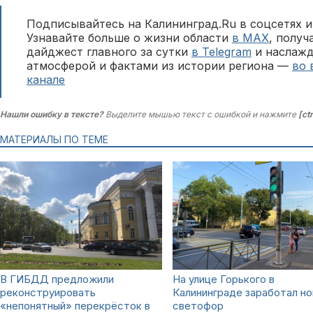
Подписывайтесь на Калининград.Ru в соцсетях и
Узнавайте больше о жизни области
в MAX
, полу
дайджест главного за сутки
в Telegram
и наслажд
атмосферой и фактами из истории региона —
во 
канале
Нашли ошибку в тексте?
Выделите мышью текст с ошибкой и нажмите
[ct
МАТЕРИАЛЫ ПО ТЕМЕ
В ГИБДД предложили
На улице Горького в
реконструировать
Калининграде заработал н
«непонятный» перекрёсток в
светофор