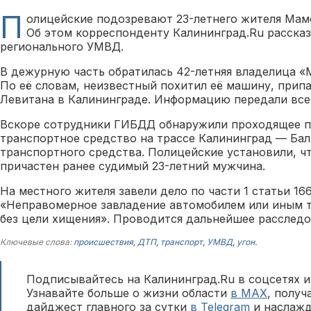
П
олицейские подозревают 23-летнего жителя Мамо
Об этом корреспонденту Калининград.Ru рассказ
регионального УМВД.
В дежурную часть обратилась 42-летняя владелица «
По её словам, неизвестный похитил её машину, прип
Левитана в Калининграде. Информацию передали все
Вскоре сотрудники ГИБДД обнаружили проходящее п
транспортное средство на трассе Калининград — Ба
транспортного средства. Полицейские установили, ч
причастен ранее судимый 23-летний мужчина.
На местного жителя завели дело по части 1 статьи 16
«Неправомерное завладение автомобилем или иным 
без цели хищения». Проводится дальнейшее расследо
Ключевые слова:
происшествия
,
ДТП
,
транспорт
,
УМВД
,
угон
.
Подписывайтесь на Калининград.Ru в соцсетях и
Узнавайте больше о жизни области
в MAX
, полу
дайджест главного за сутки
в Telegram
и наслажд