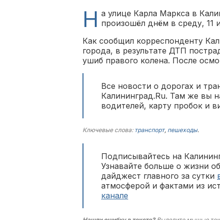
Н
а улице Карла Маркса в Кал
произошёл днём в среду, 11 
Как сообщил корреспонденту Кал
города, в результате ДТП постра
ушиб правого колена. После осмо
Все новости о дорогах и тра
Калининград.Ru. Там же вы 
водителей, карту пробок и в
Ключевые слова:
транспорт
,
пешеходы
.
Подписывайтесь на Калининг
Узнавайте больше о жизни о
дайджест главного за сутки
атмосферой и фактами из ис
канале
Нашли ошибку в тексте?
Выделите мышью тек