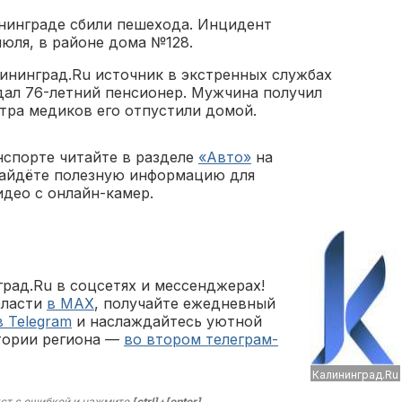
ининграде сбили пешехода. Инцидент
июля, в районе дома №128.
ининград.Ru источник в экстренных службах
дал 76-летний пенсионер. Мужчина получил
тра медиков его отпустили домой.
нспорте читайте в разделе
«Авто»
на
найдёте полезную информацию для
идео с онлайн-камер.
рад.Ru в соцсетях и мессенджерах!
бласти
в MAX
, получайте ежедневный
в Telegram
и наслаждайтесь уютной
тории региона —
во втором телеграм-
Калининград.Ru
ст с ошибкой и нажмите
[ctrl]+[enter]