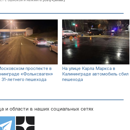
Московском проспекте в
На улице Карла Маркса в
ининграде «Фольксваген»
Калининграде автомобиль сбил
 31-летнего пешехода
пешехода
а и области в наших социальных сетях