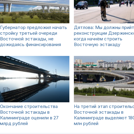
Губернатор предложил начать
Дятлова: Мы должны прийт
стройку третьей очереди
реконструкции Дзержинско
Восточной эстакады, не
когда начнём строить
дожидаясь финансирования
Восточную эстакаду
Окончание строительства
На третий этап строитель
Восточной эстакады в
Восточной эстакады в
Калининграде оценили в 27
Калининграде выделяют 18
млрд рублей
млн рублей