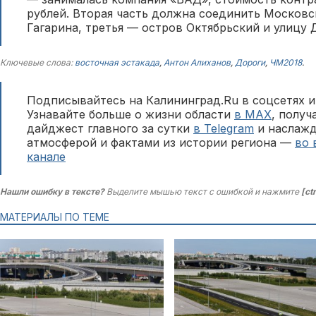
рублей. Вторая часть должна соединить Московс
Гагарина, третья — остров Октябрьский и улицу 
Ключевые слова:
восточная эстакада
,
Антон Алиханов
,
Дороги
,
ЧМ2018
.
Подписывайтесь на Калининград.Ru в соцсетях и
Узнавайте больше о жизни области
в MAX
, полу
дайджест главного за сутки
в Telegram
и наслажд
атмосферой и фактами из истории региона —
во 
канале
Нашли ошибку в тексте?
Выделите мышью текст с ошибкой и нажмите
[ct
МАТЕРИАЛЫ ПО ТЕМЕ