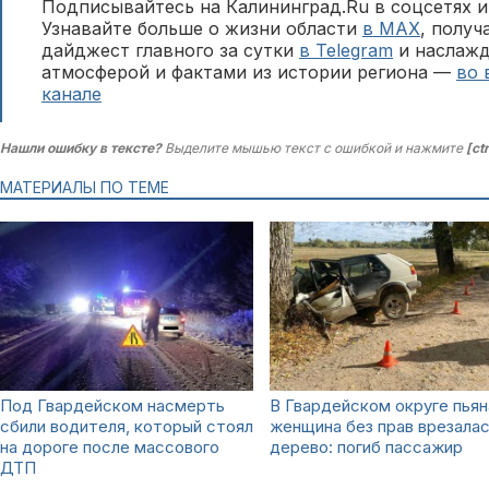
Подписывайтесь на Калининград.Ru в соцсетях и
Узнавайте больше о жизни области
в MAX
, полу
дайджест главного за сутки
в Telegram
и наслажд
атмосферой и фактами из истории региона —
во 
канале
Нашли ошибку в тексте?
Выделите мышью текст с ошибкой и нажмите
[ct
МАТЕРИАЛЫ ПО ТЕМЕ
Под Гвардейском насмерть
В Гвардейском округе пьян
сбили водителя, который стоял
женщина без прав врезалас
на дороге после массового
дерево: погиб пассажир
ДТП