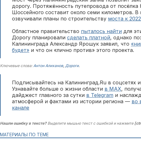
дорогу. Протяжённость путепровода от посёлка
Шоссейного составит около семи километров. В
озвучивали планы по строительству
моста к 2022
Областное правительство
пыталось найти
для эт
Дорогу планировали
сделать платной
, однако по
Калининграда Александр Ярошук заявил, что
«ни
будет»
и что он «лично против» этого проекта.
Ключевые слова:
Антон Алиханов
,
Дороги
.
Подписывайтесь на Калининград.Ru в соцсетях и
Узнавайте больше о жизни области
в MAX
, полу
дайджест главного за сутки
в Telegram
и наслажд
атмосферой и фактами из истории региона —
во 
канале
Нашли ошибку в тексте?
Выделите мышью текст с ошибкой и нажмите
[ct
МАТЕРИАЛЫ ПО ТЕМЕ