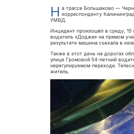
Н
а трассе Большаково — Черн
корреспонденту Калининград
УМВД.
Инцидент произошёл в среду, 15 
водитель «Доджа» на прямом учас
результате машина съехала в кюв
Также в этот день на дорогах об
улице Громовой 54-летний водите
нерегулируемом переходе. Телес
житель.