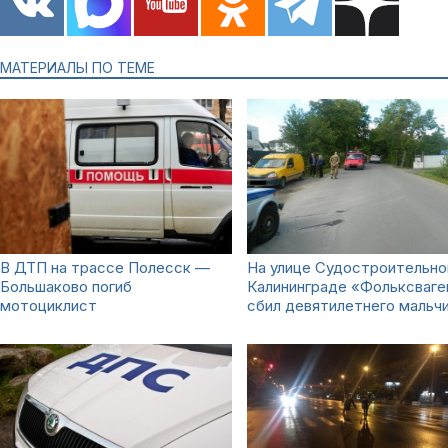
МАТЕРИАЛЫ ПО ТЕМЕ
В ДТП на трассе Полесск —
На улице Судостроительно
Большаково погиб
Калининграде «Фольксваге
мотоциклист
сбил девятилетнего мальч