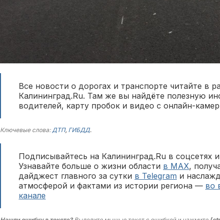
Все новости о дорогах и транспорте читайте в р
Калининград.Ru. Там же вы найдёте полезную и
водителей, карту пробок и видео с онлайн-камер
Ключевые слова:
ДТП
,
ГИБДД
.
Подписывайтесь на Калининград.Ru в соцсетях и
Узнавайте больше о жизни области
в MAX
, полу
дайджест главного за сутки
в Telegram
и наслажд
атмосферой и фактами из истории региона —
во 
канале
Нашли ошибку в тексте?
Выделите мышью текст с ошибкой и нажмите
[ct