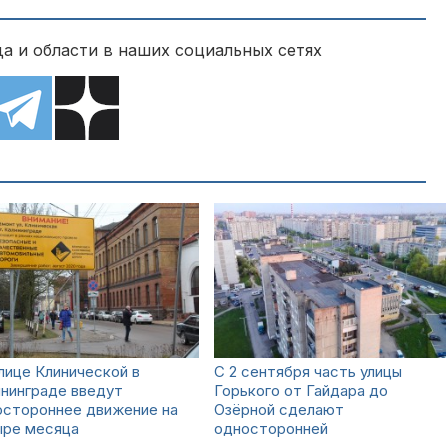
а и области в наших социальных сетях
лице Клинической в
С 2 сентября часть улицы
нинграде введут
Горького от Гайдара до
остороннее движение на
Озёрной сделают
ыре месяца
односторонней