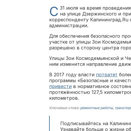
С
31 июля на время проведени
на улице Дзержинского и при
корреспонденту Калининград.Ru 
администрации.
Для обеспечения безопасного пр
участке от улицы Зои Космодемь
разрешено в сторону центра горо
Улицы Зои Космодемьянской и Че
ним изменится направление движ
В 2017 году власти
потратят
более
программы «Безопасные и качест
привести
в нормативное состояни
протяжённостью 127,5 километров
километров.
Ключевые слова:
ремонтные работы
,
транспор
Подписывайтесь на Калининг
Узнавайте больше о жизни о