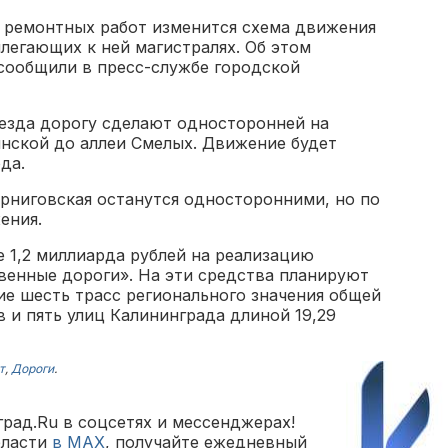
я ремонтных работ изменится схема движения
легающих к ней магистралях. Об этом
сообщили в пресс-службе городской
оезда дорогу сделают односторонней на
янской до аллеи Смелых. Движение будет
да.
рниговская останутся односторонними, но по
ения.
 1,2 миллиарда рублей на реализацию
венные дороги». На эти средства планируют
е шесть трасс регионального значения общей
 и пять улиц Калининграда длиной 19,29
т
,
Дороги
.
рад.Ru в соцсетях и мессенджерах!
бласти
в MAX
, получайте ежедневный