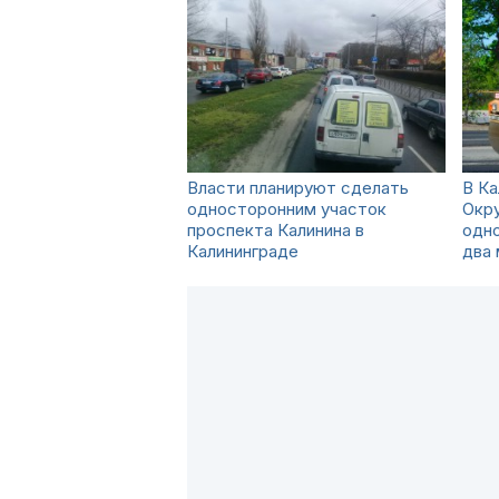
Власти планируют сделать
В Ка
односторонним участок
Окр
проспекта Калинина в
одн
Калининграде
два