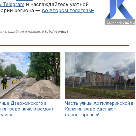
в Telegram
и наслаждайтесь уютной
тории региона —
во втором телеграм-
Калининград.Ru
ст с ошибкой и нажмите
[ctrl]+[enter]
лице Дзержинского в
Часть улицы Артиллерийской в
нинграде начали ремонт
Калининграде сделают
туаров
односторонней