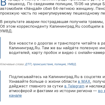
В
пешеход. По сведениям полиции, 15:06 на улице 
автомобиля «Хёндай» сбил 64-летнюю женщину. Пенс
проезжую часть по нерегулируемому пешеходному пе
В результате аварии пострадавшая получила травмы, 
Об этом корреспонденту Калининград.Ru сообщили в 
УМВД.
Все новости о дорогах и транспорте читайте в р
Калининград.Ru. Там же вы найдёте полезную и
водителей, карту пробок и видео с онлайн-камер
Ключевые слова:
ДТП
,
происшествия
,
полиция
,
УМВД
.
Подписывайтесь на Калининград.Ru в соцсетях и
Узнавайте больше о жизни области
в MAX
, полу
дайджест главного за сутки
в Telegram
и наслажд
атмосферой и фактами из истории региона —
во 
канале