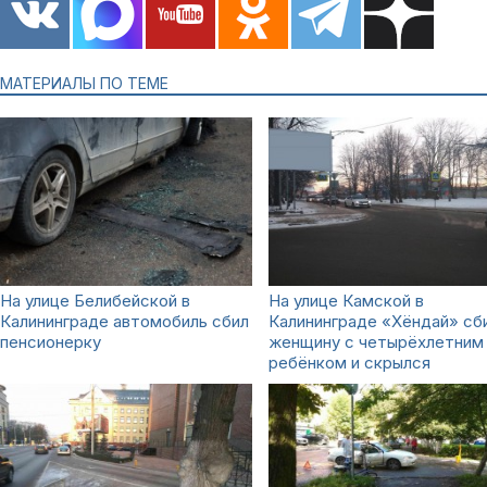
МАТЕРИАЛЫ ПО ТЕМЕ
На улице Белибейской в
На улице Камской в
Калининграде автомобиль сбил
Калининграде «Хёндай» сб
пенсионерку
женщину с четырёхлетним
ребёнком и скрылся