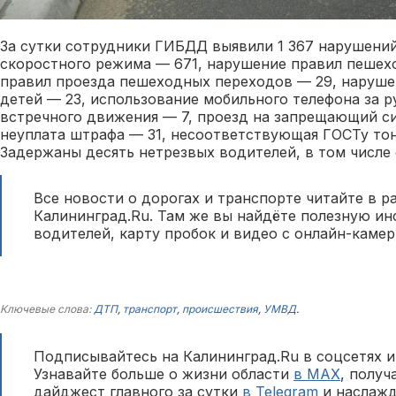
За сутки сотрудники ГИБДД выявили 1 367 нарушений
скоростного режима — 671, нарушение правил пешех
правил проезда пешеходных переходов — 29, наруше
детей — 23, использование мобильного телефона за р
встречного движения — 7, проезд на запрещающий си
неуплата штрафа — 31, несоответствующая ГОСТу тон
Задержаны десять нетрезвых водителей, в том числе
Все новости о дорогах и транспорте читайте в р
Калининград.Ru. Там же вы найдёте полезную и
водителей, карту пробок и видео с онлайн-камер
Ключевые слова:
ДТП
,
транспорт
,
происшествия
,
УМВД
.
Подписывайтесь на Калининград.Ru в соцсетях и
Узнавайте больше о жизни области
в MAX
, полу
дайджест главного за сутки
в Telegram
и наслажд