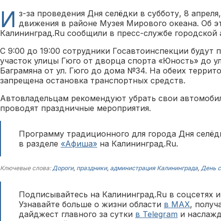
И
з-за проведения Дня селёдки в субботу, 8 апреля
движения в районе Музея Мирового океана. Об 
Калининград.Ru сообщили в пресс-службе городской
С 9:00 до 19:00 сотрудники Госавтоинспекции будут
участок улицы Гюго от дворца спорта «Юность» до ул.
Баграмяна от ул. Гюго до дома №34. На обеих террито
запрещена остановка транспортных средств.
Автовладельцам рекомендуют убрать свои автомобил
проводят праздничные мероприятия.
Программу традиционного для города Дня селё
в разделе
«Афиша»
на Калининград.Ru.
Ключевые слова:
Дороги
,
праздники
,
администрация Калининграда
,
День 
Подписывайтесь на Калининград.Ru в соцсетях и
Узнавайте больше о жизни области
в MAX
, полу
дайджест главного за сутки
в Telegram
и наслажд