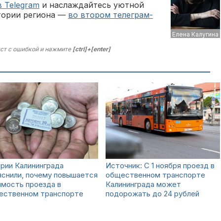
в Telegram
и наслаждайтесь уютной
тории региона —
во втором телеграм-
Елена Калугина
ст с ошибкой и нажмите
[ctrl]+[enter]
рии Калининграда
Источник: С 1 ноября проезд в
снили, почему повышается
общественном транспорте
имость проезда в
Калининграда может
ественном транспорте
подорожать до 24 рублей