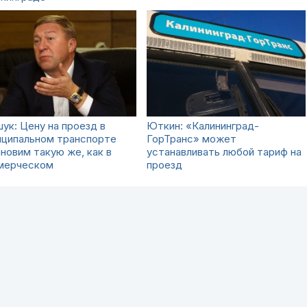
ук: Цену на проезд в
Юткин: «Калининград-
иципальном транспорте
ГорТранс» может
новим такую же, как в
устанавливать любой тариф на
мерческом
проезд