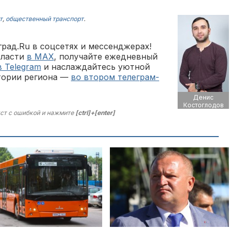
т
,
общественный транспорт
.
рад.Ru в соцсетях и мессенджерах!
бласти
в MAX
, получайте ежедневный
в Telegram
и наслаждайтесь уютной
тории региона —
во втором телеграм-
Денис
Костоглодов
ст с ошибкой и нажмите
[ctrl]+[enter]