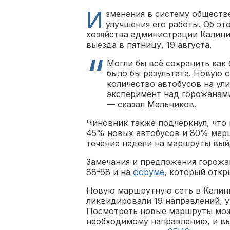
И
зменения в систему обществ
улучшения его работы. Об эт
хозяйства администрации Калини
выезда в пятницу, 19 августа.
Могли бы всё сохранить как 
было бы результата. Новую 
количество автобусов на ул
эксперимент над горожанами
— сказал Мельников.
Чиновник также подчеркнул, что 
45% новых автобусов и 80% марш
течение недели на маршруты вый
Замечания и предложения горожа
88-68 и на
форуме
, который откр
Новую маршрутную сеть в Калинин
ликвидировали 19 направлений, 
Посмотреть новые маршруты м
необходимому направлению, и вы