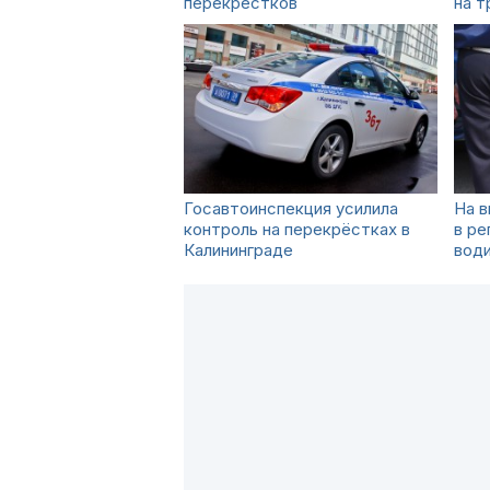
перекрёстков
на т
Госавтоинспекция усилила
На 
контроль на перекрёстках в
в ре
Калининграде
води