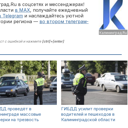
рад.Ru в соцсетях и мессенджерах!
бласти
в MAX
, получайте ежедневный
в Telegram
и наслаждайтесь уютной
тории региона —
во втором телеграм-
Калининград.Ru
ст с ошибкой и нажмите
[ctrl]+[enter]
ДД проведёт в
ГИБДД усилит проверки
ининграде массовые
водителей и пешеходов в
ерки на трезвость
Калининградской области