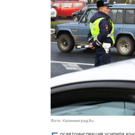
Фото: Калининград.Ru
осавтоинспекция усилила кон