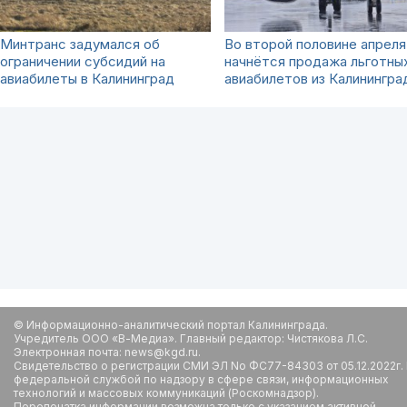
Минтранс задумался об
Во второй половине апреля
ограничении субсидий на
начнётся продажа льготны
авиабилеты в Калининград
авиабилетов из Калинингра
© Информационно-аналитический портал Калининграда.
Учредитель ООО «В-Медиа». Главный редактор: Чистякова Л.С.
Электронная почта: news@kgd.ru.
Свидетельство о регистрации СМИ ЭЛ No ФС77-84303 от 05.12.2022г.
федеральной службой по надзору в сфере связи, информационных
технологий и массовых коммуникаций (Роскомнадзор).
Перепечатка информации возможна только с указанием активной