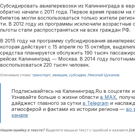
Субсидировать авиаперевозки из Калининграда в евр
обратно начали с 2011 года. Первое время правом на
билетов могли воспользоваться только жители регион
ти. В 2012 году из программы исключили возрастные о
льготы стали распространяться на всех граждан РФ.
В 2015 году на программу субсидирования авиаперево
которая действует с 15 апреля по 15 октября, выделил
средства планируется обслужить 190 тысяч пассажиро
рейсах Калининград ― Москва. В 2014 году льготным
воспользоваться 220 тысяч человек.
Ключевые слова:
транспорт
,
авиация
,
субсидии
,
Николай Цуканов
.
Подписывайтесь на Калининград.Ru в соцсетях и
Узнавайте больше о жизни области
в MAX
, полу
дайджест главного за сутки
в Telegram
и наслажд
атмосферой и фактами из истории региона —
во 
канале
Нашли ошибку в тексте?
Выделите мышью текст с ошибкой и нажмите
[ct