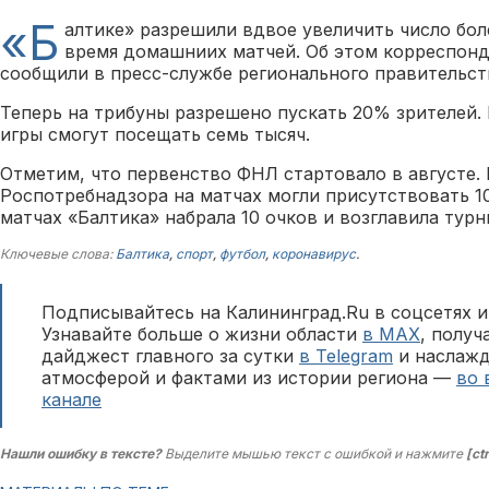
«Б
алтике» разрешили вдвое увеличить число бол
время домашниих матчей. Об этом корреспонд
сообщили в пресс-службе регионального правительст
Теперь на трибуны разрешено пускать 20% зрителей. 
игры смогут посещать семь тысяч.
Отметим, что первенство ФНЛ стартовало в августе.
Роспотребнадзора на матчах могли присутствовать 1
матчах «Балтика» набрала 10 очков и возглавила тур
Ключевые слова:
Балтика
,
спорт
,
футбол
,
коронавирус
.
Подписывайтесь на Калининград.Ru в соцсетях и
Узнавайте больше о жизни области
в MAX
, полу
дайджест главного за сутки
в Telegram
и наслажд
атмосферой и фактами из истории региона —
во 
канале
Нашли ошибку в тексте?
Выделите мышью текст с ошибкой и нажмите
[ct