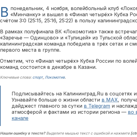
В
понедельник, 4 ноября, волейбольный клуб «Лок
«Минчанку» и вышел в «Финал четырёх» Кубка Ро
счётом 3:0 (25:15, 25:16, 25:22) в пользу калининградс
В рамках полуфинала ВК «Локомотив» также встреча
«Заречье — Одинцово» и «Тулицей» из Тульской облас
калининградская команда победила в трёх сетах и см
первого места в группе.
Отметим, что «Финал четырёх» Кубка России по воле
команд состоится в декабре в Казани.
Ключевые слова:
спорт
,
Локомотив
.
Подписывайтесь на Калининград.Ru в соцсетях и
Узнавайте больше о жизни области
в MAX
, полу
дайджест главного за сутки
в Telegram
и наслажд
атмосферой и фактами из истории региона —
во 
канале
Нашли ошибку в тексте?
Выделите мышью текст с ошибкой и нажмите
[ct