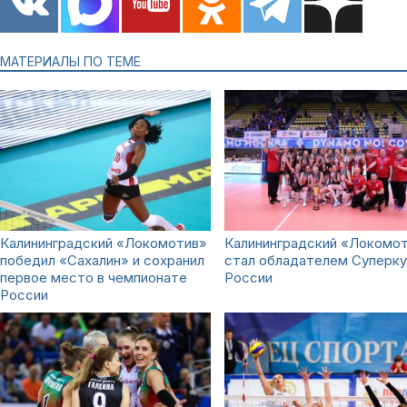
МАТЕРИАЛЫ ПО ТЕМЕ
Калининградский «Локомотив»
Калининградский «Локомо
победил «Сахалин» и сохранил
стал обладателем Суперку
первое место в чемпионате
России
России