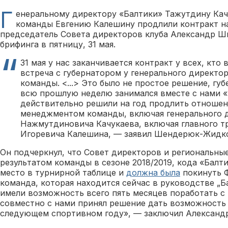
Г
енеральному директору «Балтики» Тажутдину Кач
команды Евгению Калешину продлили контракт на 
председатель Совета директоров клуба Александр 
брифинга в пятницу, 31 мая.
31 мая у нас заканчивается контракт у всех, кто 
встреча с губернатором у генерального директор
команды. <...> Это было не простое решение, гу
всю прошлую неделю занимался вместе с нами 
действительно решили на год продлить отношен
менеджментом команды, включая генерального 
Нажмутдиновича Качукаева, включая главного т
Игоревича Калешина, — заявил Шендерюк-Жидк
Он подчеркнул, что Совет директоров и региональны
результатом команды в сезоне 2018/2019, кода «Балт
место в турнирной таблице и
должна была
покинуть Ф
команда, которая находится сейчас в руководстве „Б
имели возможность всего пять месяцев поработать с
совместно с нами принял решение дать возможность 
следующем спортивном году», — заключил Алексан