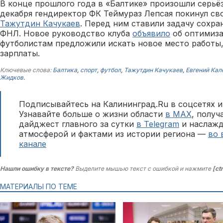
В конце прошлого года в «Балтике» произошли серьёз
декабря гендиректор ФК Теймураз Лепсая покинул сво
Тажутдин Качукаев
. Перед ним ставили задачу сохра
ФНЛ. Новое руководство клуба
объявило
об оптимиза
футболистам предложили искать новое место работы
зарплаты.
Ключевые слова:
Балтика
,
спорт
,
футбол
,
Тажутдин Качукаев
,
Евгений Ка
Жидков
.
Подписывайтесь на Калининград.Ru в соцсетях и
Узнавайте больше о жизни области
в MAX
, полу
дайджест главного за сутки
в Telegram
и наслажд
атмосферой и фактами из истории региона —
во 
канале
Нашли ошибку в тексте?
Выделите мышью текст с ошибкой и нажмите
[ct
МАТЕРИАЛЫ ПО ТЕМЕ