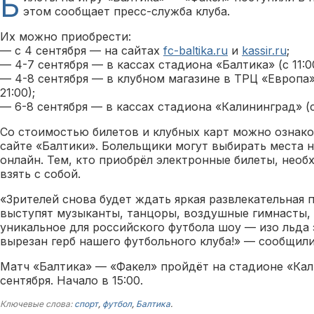
Б
этом сообщает пресс-служба клуба.
Их можно приобрести:
— с 4 сентября — на сайтах
fc-baltika.ru
и
kassir.ru
;
— 4-7 сентября — в кассах стадиона «Балтика» (с 11:00
— 4-8 сентября — в клубном магазине в ТРЦ «Европа» 
21:00);
— 6-8 сентября — в кассах стадиона «Калининград» (с 
Со стоимостью билетов и клубных карт можно ознак
сайте «Балтики». Болельщики могут выбирать места 
онлайн. Тем, кто приобрёл электронные билеты, необ
взять с собой.
«Зрителей снова будет ждать яркая развлекательная 
выступят музыканты, танцоры, воздушные гимнасты, 
уникальное для российского футбола шоу — изо льда
вырезан герб нашего футбольного клуба!» — сообщили
Матч «Балтика» — «Факел» пройдёт на стадионе «Кал
сентября. Начало в 15:00.
Ключевые слова:
спорт
,
футбол
,
Балтика
.