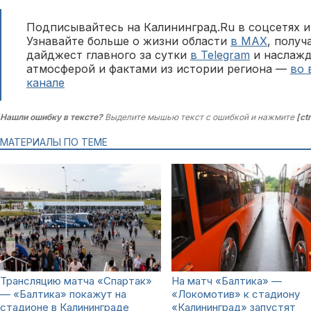
Подписывайтесь на Калининград.Ru в соцсетях и
Узнавайте больше о жизни области
в MAX
, полу
дайджест главного за сутки
в Telegram
и наслажд
атмосферой и фактами из истории региона —
во 
канале
Нашли ошибку в тексте?
Выделите мышью текст с ошибкой и нажмите
[ct
МАТЕРИАЛЫ ПО ТЕМЕ
Трансляцию матча «Спартак»
На матч «Балтика» —
— «Балтика» покажут на
«Локомотив» к стадиону
стадионе в Калининграде
«Калининград» запустят