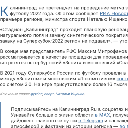
К
алининград не претендует на проведение матча з
футболу 2022 года. Об этом сообщает
РИА Новос
премьера региона, министра спорта Наталью Ищенко
«Стадион „Калининград” проходит плановую ренова
натурального поля и замену синтетического покрытия
заявку на Суперкубок-2022 регион не подавал», — уто
В конце мая представитель РФС Максим Митрофано
рассматривается в качестве площадки для проведени
встретятся петербургский «Зенит» и московский «Спа
В 2021 году Суперкубок России по футболу провели в
между «Зенитом» и московским «Локомотивом»
сост
со счётом 3:0. На игре присутствовали более 16 тысяч
Ключевые слова:
футбол
,
спорт
,
Наталья Ищенко
.
Подписывайтесь на Калининград.Ru в соцсетях и
Узнавайте больше о жизни области
в MAX
, полу
дайджест главного за сутки
в Telegram
и наслажд
атмосферой и фактами из истории региона —
во 