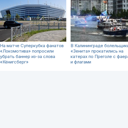
На матче Суперкубка фанатов
В Калининграде болельщик
«Локомотива» попросили
«Зенита» прокатились на
убрать баннер из-за слова
катерах по Преголе с фае
«Кёнигсберг»
и флагами