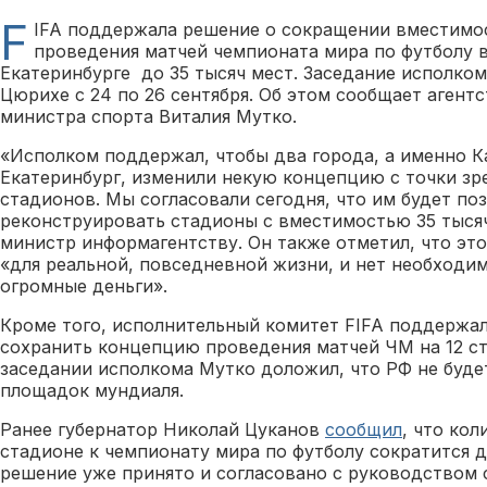
F
IFA поддержала решение о сокращении вместимо
проведения матчей чемпионата мира по футболу 
Екатеринбурге до 35 тысяч мест. Заседание исполко
Цюрихе с 24 по 26 сентября. Об этом сообщает агент
министра спорта Виталия Мутко.
«Исполком поддержал, чтобы два города, а именно К
Екатеринбург, изменили некую концепцию с точки зр
стадионов. Мы согласовали сегодня, что им будет по
реконструировать стадионы с вместимостью 35 тыся
министр информагентству. Он также отметил, что эт
«для реальной, повседневной жизни, и нет необходи
огромные деньги».
Кроме того, исполнительный комитет FIFA поддержа
сохранить концепцию проведения матчей ЧМ на 12 ста
заседании исполкома Мутко доложил, что РФ не буде
площадок мундиаля.
Ранее губернатор Николай Цуканов
сообщил
, что ко
стадионе к чемпионату мира по футболу сократится до
решение уже принято и согласовано с руководством 