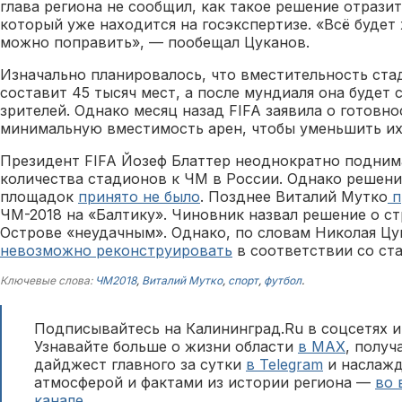
глава региона не сообщил, как такое решение отразит
который уже находится на госэкспертизе. «Всё будет
можно поправить», — пообещал Цуканов.
Изначально планировалось, что вместительность ста
составит 45 тысяч мест, а после мундиаля она будет 
зрителей. Однако месяц назад FIFA заявила о готовно
минимальную вместимость арен, чтобы уменьшить их
Президент FIFA Йозеф Блаттер неоднократно подним
количества стадионов к ЧМ в России. Однако решени
площадок
принято не было
. Позднее Виталий Мутко
п
ЧМ-2018 на «Балтику». Чиновник назвал решение о с
Острове «неудачным». Однако, по словам Николая Цу
невозможно реконструировать
в соответствии со ста
Ключевые слова:
ЧМ2018
,
Виталий Мутко
,
спорт
,
футбол
.
Подписывайтесь на Калининград.Ru в соцсетях и
Узнавайте больше о жизни области
в MAX
, полу
дайджест главного за сутки
в Telegram
и наслажд
атмосферой и фактами из истории региона —
во 
канале