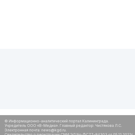
© Информационно-аналитический портал Калининграда.
Учредитель ООО «В-Медиа». Главный редактор: Чистякова Л.С.
Электронная почта: news@kgd.ru.
Свидетельство о регистрации СМИ ЭЛ No ФС77-84303 от 05.12.2022г.