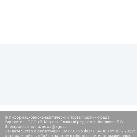
© Информационно-аналитический портал Калининграда.
Учредитель ООО «В-Медиа». Главный редактор: Чистякова Л.С.
Электронная почта: news@kgd.ru.
Свидетельство о регистрации СМИ ЭЛ No ФС77-84303 от 05.12.2022г.
федеральной службой по надзору в сфере связи, информационных