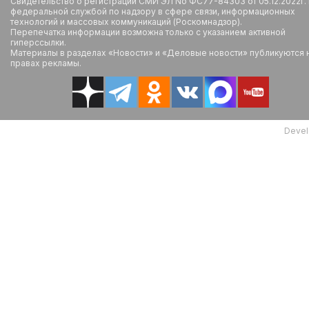
Свидетельство о регистрации СМИ ЭЛ No ФС77-84303 от 05.12.2022г.
федеральной службой по надзору в сфере связи, информационных
технологий и массовых коммуникаций (Роскомнадзор).
Перепечатка информации возможна только с указанием активной
гиперссылки.
Материалы в разделах «Новости» и «Деловые новости» публикуются 
правах рекламы.
Devel