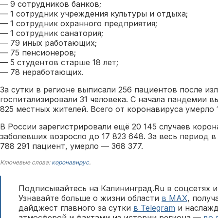
— 9 сотрудников банков;
— 1 сотрудник учреждения культуры и отдыха;
— 1 сотрудник охранного предприятия;
— 1 сотрудник санатория;
— 79 иных работающих;
— 75 пенсионеров;
— 5 студентов старше 18 лет;
— 78 неработающих.
За сутки в регионе выписали 256 пациентов после изл
госпитализировали 31 человека. С начала пандемии в
825 местных жителей. Всего от коронавируса умерло 
В России зарегистрировали ещё 20 145 случаев корон
заболевших возросло до 17 823 648. За весь период в
788 291 пациент, умерло — 368 377.
Ключевые слова:
коронавирус
.
Подписывайтесь на Калининград.Ru в соцсетях и
Узнавайте больше о жизни области
в MAX
, полу
дайджест главного за сутки
в Telegram
и наслажд
атмосферой и фактами из истории региона —
во 