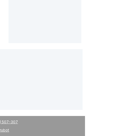
) 507-307
drubot