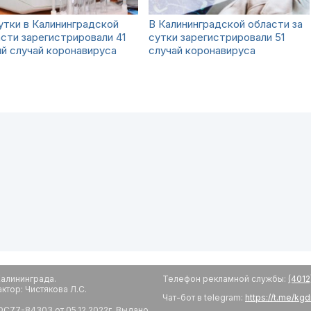
утки в Калининградской
В Калининградской области за
сти зарегистрировали 41
сутки зарегистрировали 51
й случай коронавируса
случай коронавируса
алининграда.
Телефон рекламной службы:
(4012
тор: Чистякова Л.С.
Чат-бот в telegram:
https://t.me/kg
С77-84303 от 05.12.2022г. Выдано