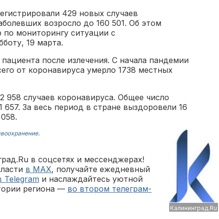
егистрировали 429 новых случаев
аболевших возросло до 160 501. Об этом
 по мониторингу ситуации с
боту, 19 марта.
2 пациента после излечения. С начала пандемии
сего от коронавируса умерло 1738 местных
2 958 случаев коронавируса. Общее число
 657. За весь период в стране выздоровели 16
058.
авоохранение
.
рад.Ru в соцсетях и мессенджерах!
бласти
в MAX
, получайте ежедневный
в Telegram
и наслаждайтесь уютной
тории региона —
во втором телеграм-
Калининград.Ru