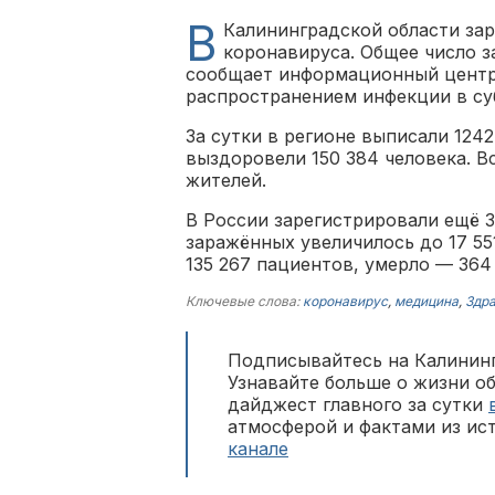
В
Калининградской области зар
коронавируса. Общее число з
сообщает информационный центр
распространением инфекции в суб
За сутки в регионе выписали 124
выздоровели 150 384 человека. В
жителей.
В России зарегистрировали ещё 3
заражённых увеличилось до 17 551
135 267 пациентов, умерло — 364 
Ключевые слова:
коронавирус
,
медицина
,
Здр
Подписывайтесь на Калининг
Узнавайте больше о жизни о
дайджест главного за сутки
атмосферой и фактами из ис
канале