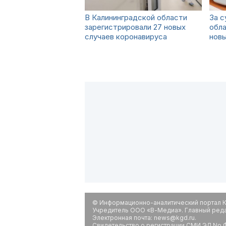
В Калининградской области
За с
зарегистрировали 27 новых
обла
случаев коронавируса
новы
© Информационно-аналитический портал К
Учредитель ООО «В-Медиа». Главный редак
Электронная почта: news@kgd.ru.
Свидетельство о регистрации СМИ ЭЛ No Ф