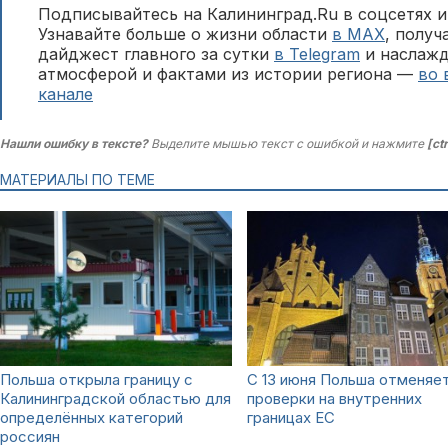
Подписывайтесь на Калининград.Ru в соцсетях и
Узнавайте больше о жизни области
в MAX
, полу
дайджест главного за сутки
в Telegram
и наслажд
атмосферой и фактами из истории региона —
во 
канале
Нашли ошибку в тексте?
Выделите мышью текст с ошибкой и нажмите
[ct
МАТЕРИАЛЫ ПО ТЕМЕ
Польша открыла границу с
C 13 июня Польша отменяе
Калининградской областью для
проверки на внутренних
определённых категорий
границах ЕС
россиян