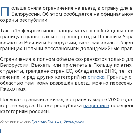
П
ольша сняла ограничения на въезд в страну для в
Белоруссии. Об этом сообщается на официальном
охраны республики.
Так, с 19 февраля иностранцы могут с любой целью п
границу страны, так и погранпереходы Польши и Укр
касаются России и Белоруссии, включая авиасообщен
границах Польши восстановили допандемийные прави
Ограничения в полном объёме сохраняются только дл
Белоруссии. Въехать или прилететь в Польшу из этих
студенты, граждане стран ЕС, обладатели ВНЖ, те, кт
лечение, и ряд других категорий из
списка
. Границу 
областью тем, кому разрешён въезд, можно пересечь 
Гжехотках.
Польша ограничила въезд в страну в марте 2020 года
коронавируса. Позже республика
разрешила
посещен
категориям россиян.
Ключевые слова:
Граница
,
Польша
,
Белоруссия
.