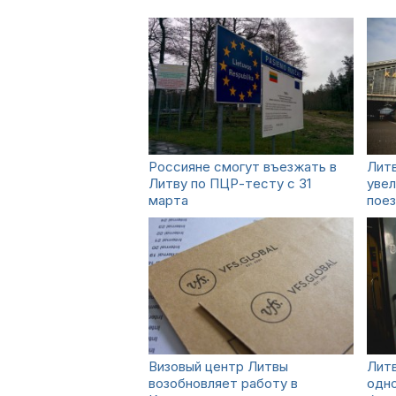
Россияне смогут въезжать в
Литв
Литву по ПЦР-тесту с 31
увел
марта
поез
Визовый центр Литвы
Литв
возобновляет работу в
одно