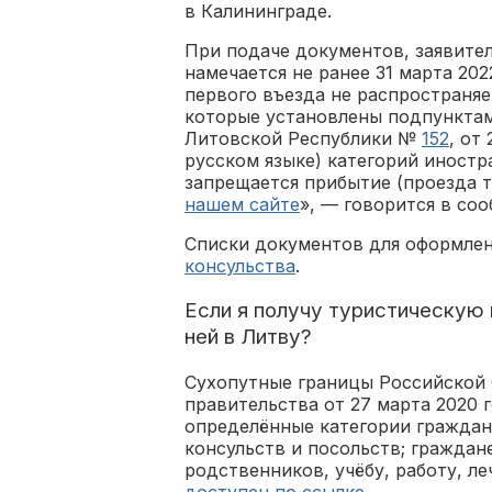
в Калининграде.
При подаче документов, заявител
намечается не ранее 31 марта 202
первого въезда не распространяе
которые установлены подпунктами
Литовской Республики №
152
, от
русском языке) категорий иностра
запрещается прибытие (проезда т
нашем сайте
», — говорится в со
Списки документов для оформле
консульства
.
Если я получу туристическую 
ней в Литву?
Сухопутные границы Российской
правительства от 27 марта 2020 
определённые категории граждан
консульств и посольств; гражда
родственников, учёбу, работу, л
доступен по ссылке.