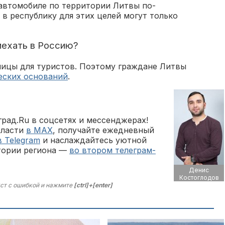
 автомобиле по территории Литвы по-
в республику для этих целей могут только
иехать в Россию?
аницы для туристов. Поэтому граждане Литвы
еских оснований
.
рад.Ru в соцсетях и мессенджерах!
бласти
в MAX
, получайте ежедневный
в Telegram
и наслаждайтесь уютной
тории региона —
во втором телеграм-
Денис
Костоглодов
ст с ошибкой и нажмите
[ctrl]+[enter]