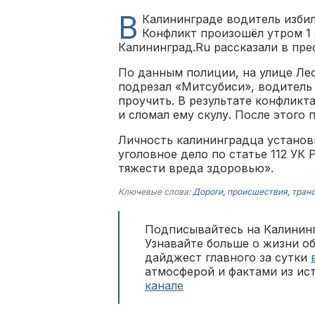
В
Калининграде водитель избил
Конфликт произошёл утром 1 
Калининград.Ru рассказали в пре
По данным полиции, на улице Ле
подрезал «Митсубиси», водитель 
проучить. В результате конфликт
и сломал ему скулу. После этого
Личность калининградца установ
уголовное дело по статье 112 У
тяжести вреда здоровью».
Ключевые слова:
Дороги
,
происшествия
,
тран
Подписывайтесь на Калининг
Узнавайте больше о жизни о
дайджест главного за сутки
атмосферой и фактами из ис
канале