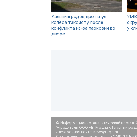
Калининградец проткнул
УМВ
колёса таксисту после
окру
конфликта из-за парковки во
у кл
дворе
© Информационно-аналитический портал К
Учредитель ООО «В-Медиа». Главный редак
Электронная почта: news@kgd.ru.
Свидетельство о регистрации СМИ ЭЛ No Ф