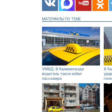
МАТЕРИАЛЫ ПО ТЕМЕ
УМВД: В Калининграде
В Ка
водитель такси избил
удар
пассажира
голо