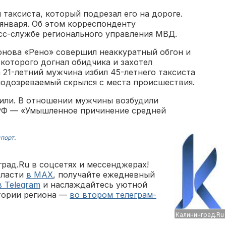
 таксиста, который подрезал его на дороге.
января. Об этом корреспонденту
сс-службе регионального управления МВД.
онова «Рено» совершил неаккуратный обгон и
которого догнал обидчика и захотел
а 21-летний мужчина избил 45-летнего таксиста
 подозреваемый скрылся с места происшествия.
или. В отношении мужчины возбудили
К РФ — «Умышленное причинение средней
спорт
.
рад.Ru в соцсетях и мессенджерах!
бласти
в MAX
, получайте ежедневный
в Telegram
и наслаждайтесь уютной
тории региона —
во втором телеграм-
Калининград.Ru