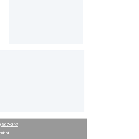
) 507-307
drubot