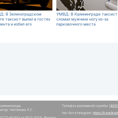
Д: В Зеленоградском
УМВД: В Калининграде таксист
ге таксист выпил в гостях
сломал мужчине ногу из-за
иента и избил его
парковочного места
алининграда.
Телефон рекламной службы:
(4012
тор: Чистякова Л.С.
Чат-бот в telegram:
https://t.me/kg
С77-84303 от 05.12.2022г. Выдано