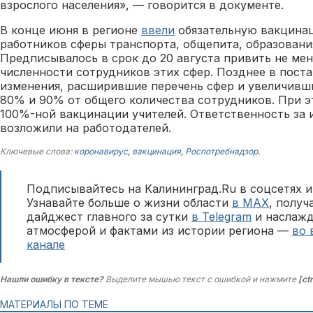
взрослого населения», — говорится в документе.
В конце июня в регионе
ввели
обязательную вакцинац
работников сферы транспорта, общепита, образования
Предписывалось в срок до 20 августа привить не ме
численности сотрудников этих сфер. Позднее в пост
изменения, расширившие перечень сфер и увеличивш
80% и 90% от общего количества сотрудников. При э
100%-ной вакцинации учителей. Ответственность за 
возложили на работодателей.
Ключевые слова:
коронавирус
,
вакцинация
,
Роспотребнадзор
.
Подписывайтесь на Калининград.Ru в соцсетях и
Узнавайте больше о жизни области
в MAX
, полу
дайджест главного за сутки
в Telegram
и наслажд
атмосферой и фактами из истории региона —
во 
канале
Нашли ошибку в тексте?
Выделите мышью текст с ошибкой и нажмите
[ct
МАТЕРИАЛЫ ПО ТЕМЕ