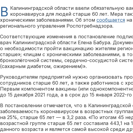
В
Калининградской области ввели обязательную в
коронавируса для людей старше 60 лет. Мера так
хроническими заболеваниями. Об этом
сообщается
на
регионального управления Роспотребнадзора.
Соответствующие изменения в постановление подпи
врач Калининградской области Елена Бабура. Докум
о необходимости пройти вакцинацию жителям региона
старше»; «лицам с хроническими заболеваниями, в то
бронхолёгочной системы, сердечно-сосудистой сист
(сахарным диабетом, ожирением)».
Руководителям предприятий нужно организовать пр
сотрудников старше 60 лет, а также работников с хр
Первым компонентом вакцины (или однокомпонентно
до 15 декабря 2021 года, а в срок до 15 января 2022-
В постановлении отмечается, что в Калининградской 
заболеваемость коронавирусом в возрастных группах
на 25%, старше 65 лет — в 3,2 раза. «По итогам 45 н
возрастной группе старше 65 лет составила 443,1 на 
данного возраста и является самой высокой среди др