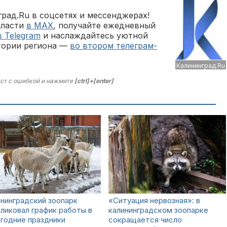
рад.Ru в соцсетях и мессенджерах!
бласти
в MAX
, получайте ежедневный
в Telegram
и наслаждайтесь уютной
тории региона —
во втором телеграм-
Калининград.Ru
ст с ошибкой и нажмите
[ctrl]+[enter]
нинградский зоопарк
«Ситуация нервозная»: в
ликовал график работы в
калининградском зоопарке
годние праздники
сокращается число