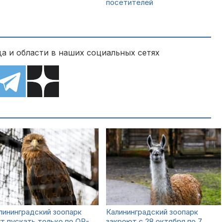
посетителей
а и области в наших социальных сетях
лининградский зоопарк
Калининградский зоопарк
т пускать только по QR-
закроют с 28 октября по 7