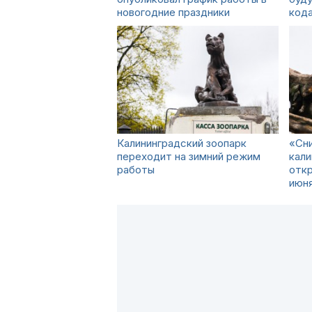
новогодние праздники
код
Калининградский зоопарк
«Сни
переходит на зимний режим
кали
работы
откр
июн