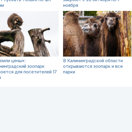
ам
ноября
зили цены»:
В Калининградской области
нинградский зоопарк
открываются зоопарк и все
оется для посетителей 17
парки
я