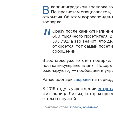
В
калининградском зоопарке го
По прогнозам специалистов, 
открытия. Об этом корреспондент
зоопарка.
Сразу после каникул калини
600-тысячного посетителя! 
595 792, а это значит, что дн
откроется, тот самый посети
сообщении.
В зоопарке уже готовят подарки.
постканикулярные планы. Поверьт
разочаруют», — пообещали в учр
Ранее зоопарк
закрыли
на период 
В 2019 году в учреждении
встрет
жительница Литвы, которая приех
зятем и внучкой.
Ключевые слова:
зоопарк
,
животные
.