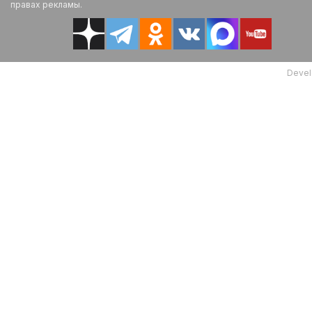
правах рекламы.
Devel