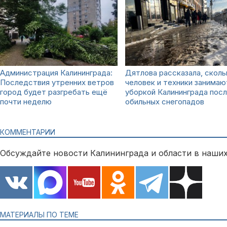
Администрация Калининграда:
Дятлова рассказала, сколь
Последствия утренних ветров
человек и техники занимаю
город будет разгребать ещё
уборкой Калининграда пос
почти неделю
обильных снегопадов
КОММЕНТАРИИ
Обсуждайте новости Калининграда и области в наших
МАТЕРИАЛЫ ПО ТЕМЕ