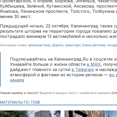
Пролетарской, 9 Апреля, Борзова, Энгельса, Чекисто
Куйбышева, Зелёной, Кутаисской, Аксакова, проспект
Яналова, Ленинском проспекте, Толстого, Толбухина 
менее 30 мест.
Предыдущей ночью, 22 октября, Калининград также
п
результате шторма на территории города повалило д
пострадало минимум 13 автомобилей и несколько жи
Ключевые слова:
происшествия
,
Дороги
,
транспорт
,
Елена Дятлова
,
погод
Подписывайтесь на Калининград.Ru в соцсетях и
Узнавайте больше о жизни области
в MAX
, полу
дайджест главного за сутки
в Telegram
и наслажд
атмосферой и фактами из истории региона —
во 
канале
Нашли ошибку в тексте?
Выделите мышью текст с ошибкой и нажмите
[ct
МАТЕРИАЛЫ ПО ТЕМЕ