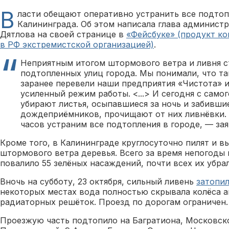
В
ласти обещают оперативно устранить все подтоп
Калининграда. Об этом написала глава админист
Дятлова на своей странице в
«Фейсбуке» (продукт ко
в РФ экстремистской организацией)
.
Неприятным итогом штормового ветра и ливня с
подтопленных улиц города. Мы понимали, что та
заранее перевели наши предприятия «Чистота» и
усиленный режим работы. <...> И сегодня с само
убирают листья, осыпавшиеся за ночь и забивши
дождеприёмников, прочищают от них ливнёвки.
часов устраним все подтопления в городе, — зая
Кроме того, в Калининграде круглосуточно пилят и в
штормового ветра деревья. Всего за время непогоды
повалило 55 зелёных насаждений, почти всех их убрал
Вночь на субботу, 23 октября, сильный ливень
затопи
некоторых местах вода полностью скрывала колёса 
радиаторных решёток. Проезд по дорогам ограничен.
Проезжую часть подтопило на Багратиона, Московск