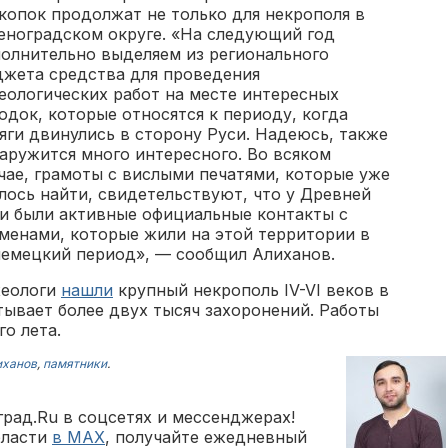
копок продолжат не только для некрополя в
еноградском округе. «На следующий год
олнительно выделяем из регионального
жета средства для проведения
еологических работ на месте интересных
одок, которые относятся к периоду, когда
яги двинулись в сторону Руси. Надеюсь, также
аружится много интересного. Во всяком
чае, грамоты с вислыми печатями, которые уже
лось найти, свидетельствуют, что у Древней
и были активные официальные контакты с
менами, которые жили на этой территории в
емецкий период», — сообщил Алиханов.
хеологи
нашли
крупный некрополь IV-VI веков в
тывает более двух тысяч захоронений. Работы
о лета.
иханов
,
памятники
.
рад.Ru в соцсетях и мессенджерах!
бласти
в MAX
, получайте ежедневный