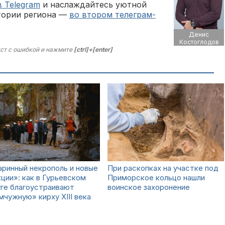
в Telegram
и наслаждайтесь уютной
тории региона —
во втором телеграм-
Денис
Костоглодов
ст с ошибкой и нажмите
[ctrl]+[enter]
ринный некрополь и новые
При раскопках на участке под
ции»: как в Гурьевском
Приморское кольцо нашли
ге благоустраивают
воинское захоронение
чужную» кирху XIII века