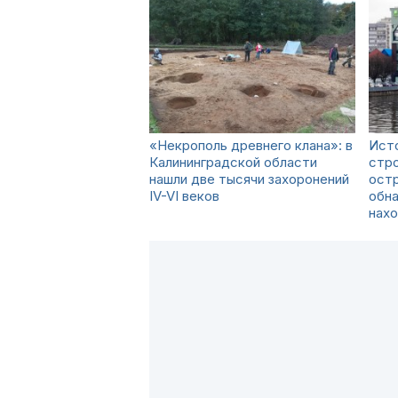
«Некрополь древнего клана»: в
Исто
Калининградской области
стр
нашли две тысячи захоронений
остр
IV-VI веков
обн
нах