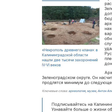
рас
Зел
доп
бюд
арх
нах
вар
обн
слу
уда
«Некрополь древнего клана»: в
Рус
Калининградской области
пле
нашли две тысячи захоронений
дон
IV-VI веков
Ар
Зеленоградском округе. Он насчи
продлятся минимум до следующег
Ключевые слова:
археология
,
музеи
,
Антон Ал
Подписывайтесь на Калининг
Узнавайте больше о жизни о