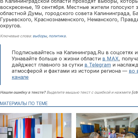
В Калининградской области проходят выборы, которы
воскресенье, 19 сентября. Местные жители голосуют 
областной Думы, городского совета Калининграда, Б
Гурьевского, Краснознаменского, Неманского, Прав
округов.
Ключевые слова:
выборы
,
политика
.
Подписывайтесь на Калининград.Ru в соцсетях и
Узнавайте больше о жизни области
в MAX
, полу
дайджест главного за сутки
в Telegram
и наслажд
атмосферой и фактами из истории региона —
во 
канале
Нашли ошибку в тексте?
Выделите мышью текст с ошибкой и нажмите
[ct
МАТЕРИАЛЫ ПО ТЕМЕ