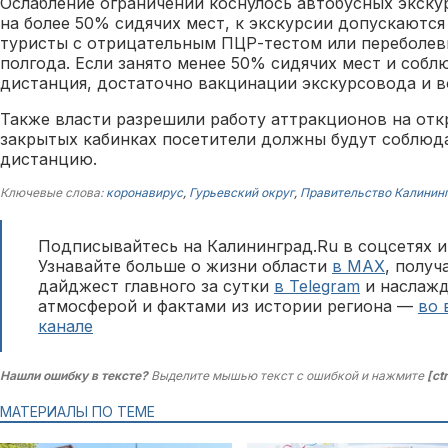
Ослабление ограничений коснулось автобусных экскур
на более 50% сидячих мест, к экскурсии допускаютс
туристы с отрицательным ПЦР-тестом или переболев
полгода. Если занято менее 50% сидячих мест и собл
дистанция, достаточно вакцинации экскурсовода и в
Также власти разрешили работу аттракционов на отк
закрытых кабинках посетители должны будут соблюд
дистанцию.
Ключевые слова:
коронавирус
,
Гурьевский округ
,
Правительство Калинин
Подписывайтесь на Калининград.Ru в соцсетях и
Узнавайте больше о жизни области
в MAX
, полу
дайджест главного за сутки
в Telegram
и наслажд
атмосферой и фактами из истории региона —
во 
канале
Нашли ошибку в тексте?
Выделите мышью текст с ошибкой и нажмите
[ct
МАТЕРИАЛЫ ПО ТЕМЕ