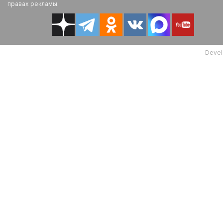
правах рекламы.
Devel